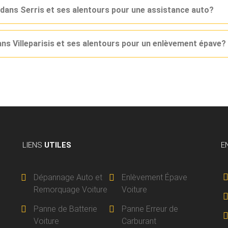
 dans Serris et ses alentours pour une assistance auto?
ans Villeparisis et ses alentours pour un enlèvement épave?
LIENS
UTILES
E
Dépannage Auto et
Enlèvement Épave
Remorquage Voiture
Voiture
Panne de Batterie
Panne Erreur de
Voiture
Carburant