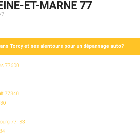
EINE-ET-MARNE 77
/7
dans Torcy et ses alentours pour un dépannage auto?
es 77600
lt 77340
680
bourg 77183
184