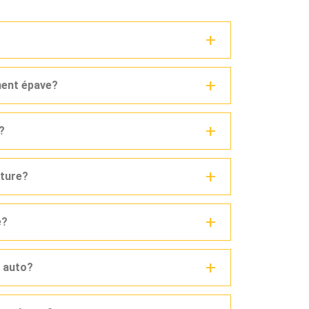
ment épave?
?
iture?
e?
e auto?