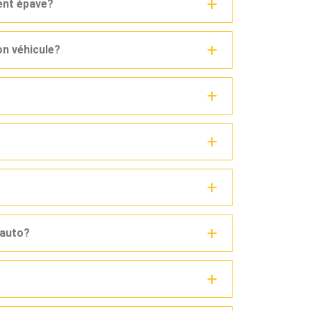
ent épave?
n véhicule?
 auto?