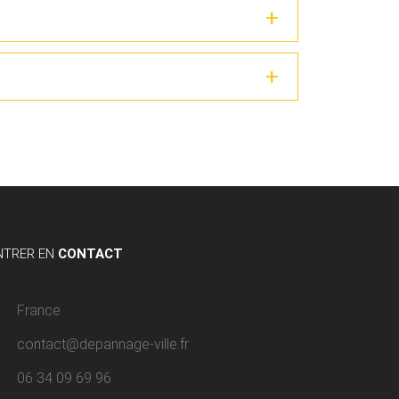
NTRER EN
CONTACT
France
contact@depannage-ville.fr
06 34 09 69 96