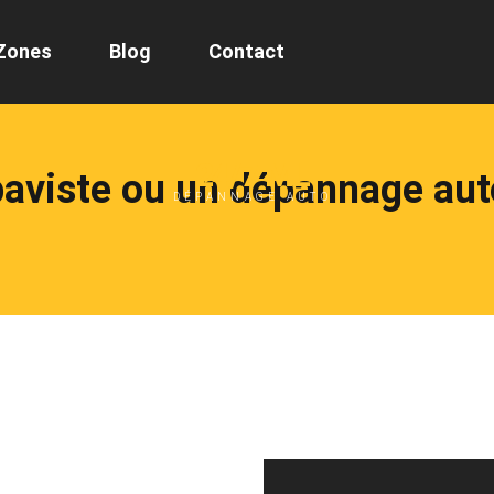
Zones
Blog
Contact
24/7 ML
paviste ou un dépannage a
DÉPANNAGE AUTO