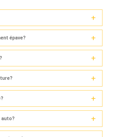
ment épave?
?
iture?
e?
e auto?