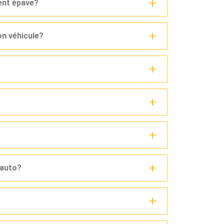
ent épave?
n véhicule?
 auto?