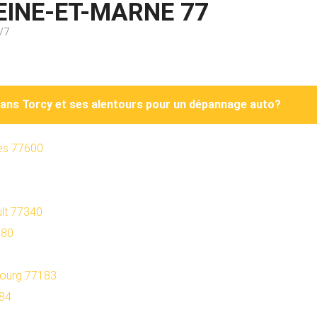
EINE-ET-MARNE 77
/7
dans Torcy et ses alentours pour un dépannage auto?
es 77600
lt 77340
680
bourg 77183
184