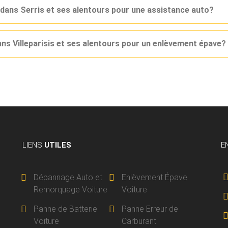
 dans Serris et ses alentours pour une assistance auto?
ans Villeparisis et ses alentours pour un enlèvement épave?
LIENS
UTILES
E
Dépannage Auto et
Enlèvement Épave
Remorquage Voiture
Voiture
Panne de Batterie
Panne Erreur de
Voiture
Carburant