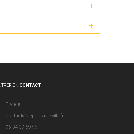
NTRER EN
CONTACT
France
contact@depannage-ville.fr
06 34 09 69 96