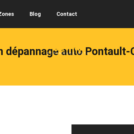
Zones
Blog
Contact
24/7 ML
n dépannage auto Pontault
DÉPANNAGE AUTO