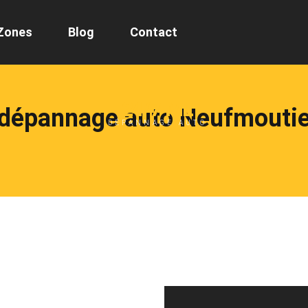
Zones
Blog
Contact
24/7 ML
 dépannage auto Neufmoutie
DÉPANNAGE AUTO