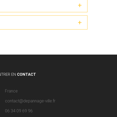
NTRER EN
CONTACT
France
contact@depannage-ville.fr
06 34 09 69 96