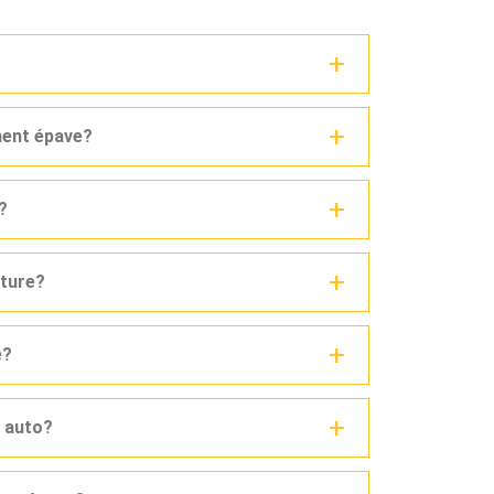
ment épave?
?
iture?
e?
e auto?