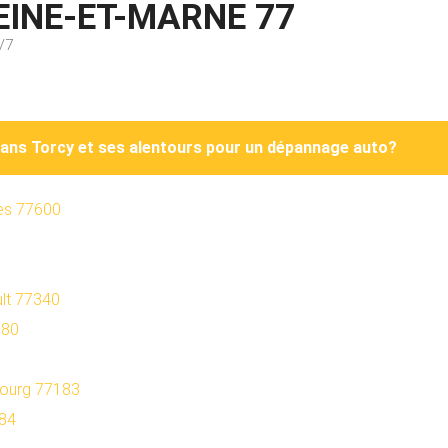
EINE-ET-MARNE 77
/7
dans Torcy et ses alentours pour un dépannage auto?
es 77600
lt 77340
680
bourg 77183
184