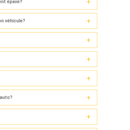
ent épave?
n véhicule?
 auto?