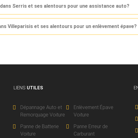
 dans Serris et ses alentours pour une assistance auto?
ans Villeparisis et ses alentours pour un enlèvement épave?
LIENS
UTILES
E
Dépannage Auto et
Enlèvement Épave
Remorquage Voiture
Voiture
Panne de Batterie
Panne Erreur de
Voiture
Carburant