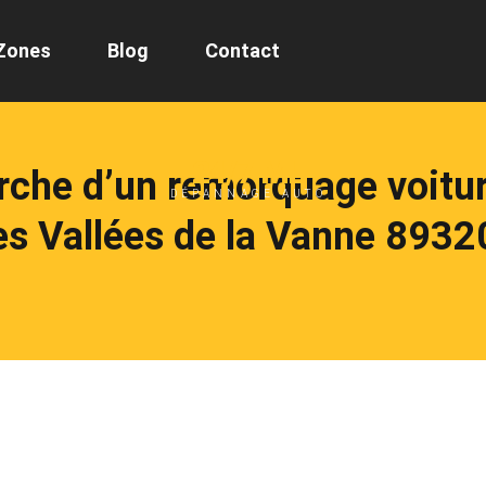
Zones
Blog
Contact
24/7 ML
erche d’un remorquage voitu
DÉPANNAGE AUTO
es Vallées de la Vanne 8932