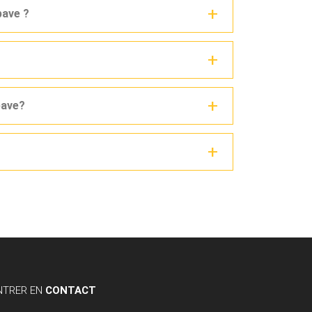
pave ?
pave?
NTRER EN
CONTACT