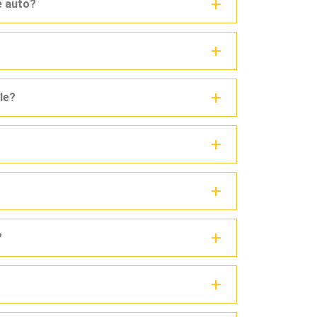
e auto?
le?
?