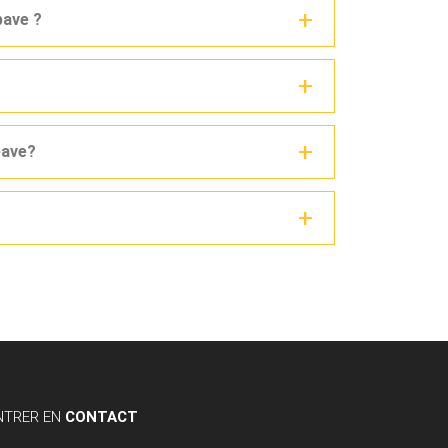
pave ?
pave?
NTRER EN
CONTACT