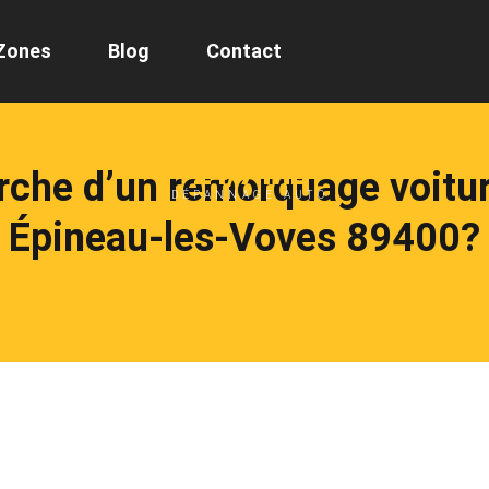
Zones
Blog
Contact
24/7 ML
erche d’un remorquage voitu
DÉPANNAGE AUTO
Épineau-les-Voves 89400?