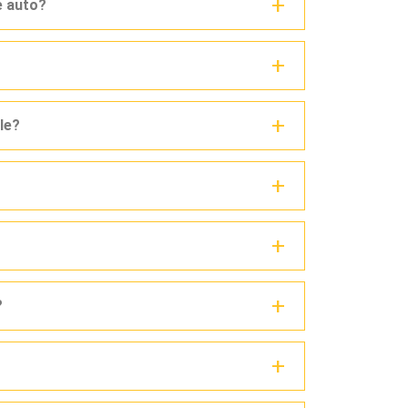
e auto?
le?
?