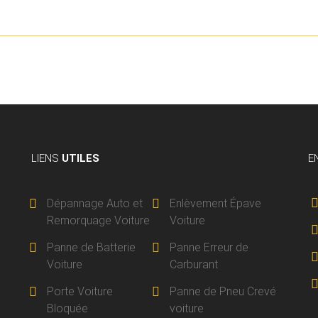
LIENS
UTILES
E
Dépannage Auto et
Enlèvement Épave
Remorquage Voiture
Voiture
Panne de Batterie
Panne Erreur de
Voiture
Carburant
Porte Voiture
Panne de Pneu Crevé
Bloquée
voiture