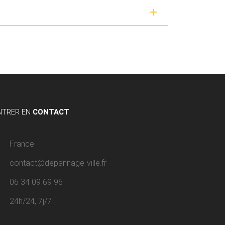
NTRER EN
CONTACT
France
contact@depannage-ville.fr
06 34 09 69 96
24h/24, 7j/7