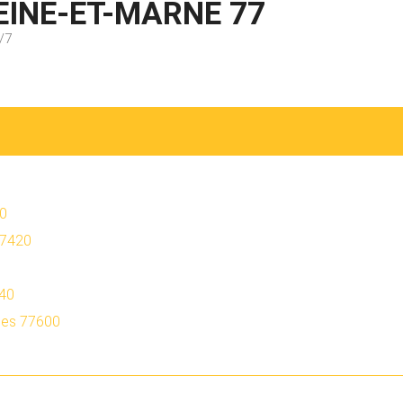
EINE-ET-MARNE 77
/7
80
77420
340
ges 77600