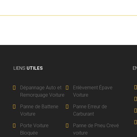
LIENS
UTILES
E
Dépannage Auto et
Enlèvement Épave
Remorquage Voiture
Voiture
Panne de Batterie
Panne Erreur de
Voiture
Carburant
Porte Voiture
Panne de Pneu Crevé
Bloquée
voiture