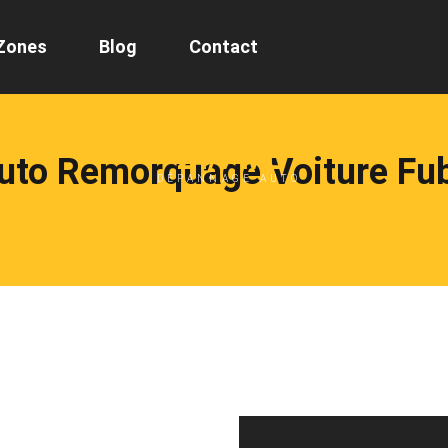
Zones
Blog
Contact
24/7 ML
to Remorquage Voiture Fu
DÉPANNAGE AUTO