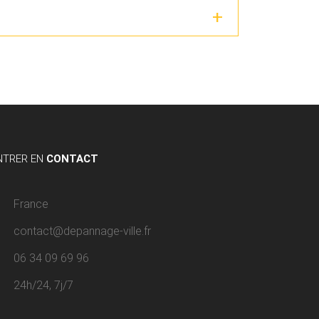
NTRER EN
CONTACT
France
contact@depannage-ville.fr
06 34 09 69 96
24h/24, 7j/7