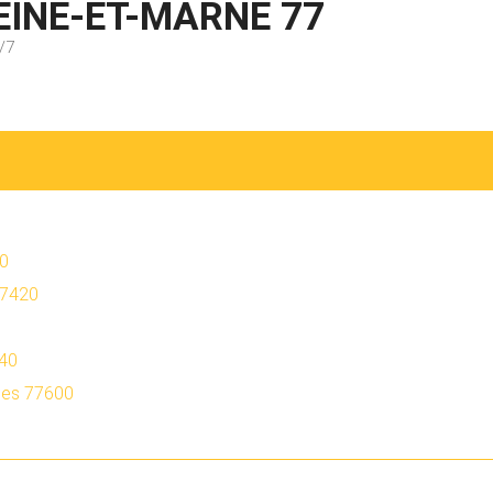
EINE-ET-MARNE 77
/7
80
77420
340
ges 77600