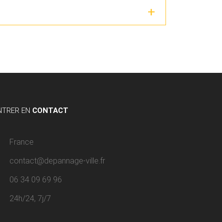
NTRER EN
CONTACT
France
contact@depannage-ville.fr
06 34 09 69 96
24h/24, 7j/7