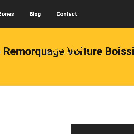
Zones
Blog
Contact
24/7 ML
 Remorquage Voiture Boissi
DÉPANNAGE AUTO