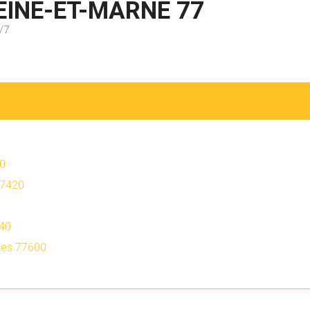
EINE-ET-MARNE 77
/7
80
77420
340
ges 77600