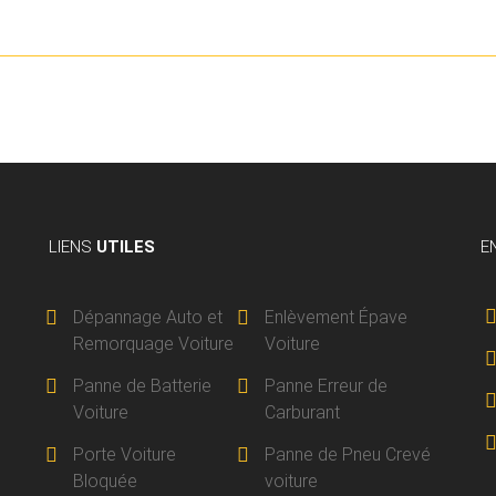
LIENS
UTILES
E
Dépannage Auto et
Enlèvement Épave
Remorquage Voiture
Voiture
Panne de Batterie
Panne Erreur de
Voiture
Carburant
Porte Voiture
Panne de Pneu Crevé
Bloquée
voiture