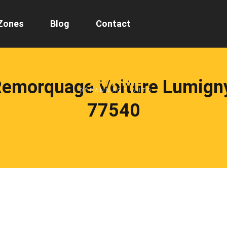
Zones
Blog
Contact
24/7 ML
Remorquage Voiture Lumign
DÉPANNAGE AUTO
77540