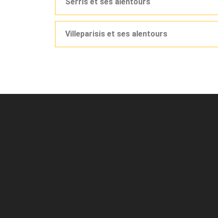
Serris et ses alentours
Villeparisis et ses alentours