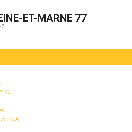
EINE-ET-MARNE 77
/7
80
77420
340
ges 77600