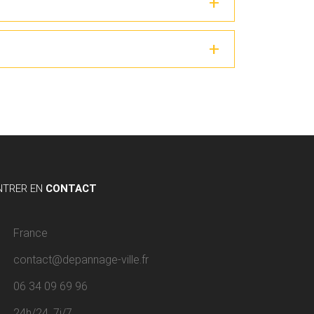
NTRER EN
CONTACT
France
contact@depannage-ville.fr
06 34 09 69 96
24h/24, 7j/7