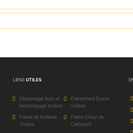
LIENS
UTILES
E
Dépannage Auto et
Enlèvement Épave
Remorquage Voiture
Voiture
Panne de Batterie
Panne Erreur de
Voiture
Carburant