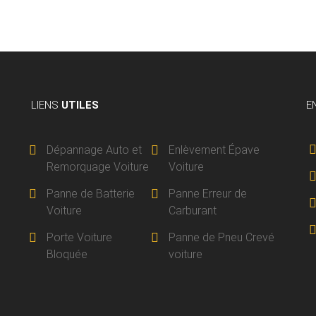
LIENS
UTILES
E
Dépannage Auto et
Enlèvement Épave
Remorquage Voiture
Voiture
Panne de Batterie
Panne Erreur de
Voiture
Carburant
Porte Voiture
Panne de Pneu Crevé
Bloquée
voiture