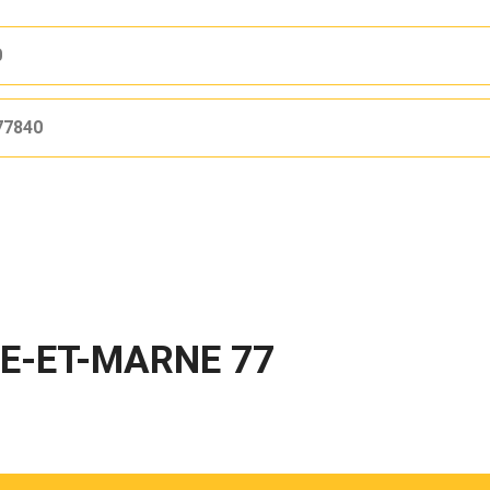
0
77840
NE-ET-MARNE 77