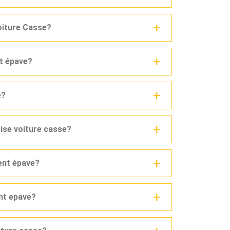
voiture Casse?
nt épave?
e?
rise voiture casse?
ent épave?
ent epave?