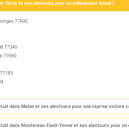
ans Torcy et ses alentours pour un enlèvement épave?
-Georges 77600
lt 77340
ie 77680
g 77183
84
atuit dans Melun et ses alentours pour une reprise voiture 
ratuit dans Montereau-Fault-Yonne et ses alentours pour u