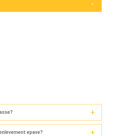
casse?
n enlevement epave?