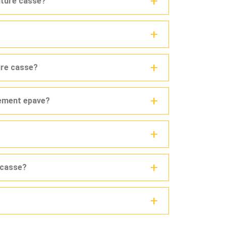
iture casse?
ure casse?
vement epave?
e casse?