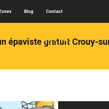
Zones
Blog
Contact
24/7 ML
n épaviste gratuit Crouy-s
DÉPANNAGE AUTO