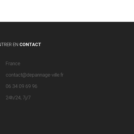
NTRER EN
CONTACT
France
contact@depannage-ville.fr
06 34 09 69 96
24h/24, 7j/7