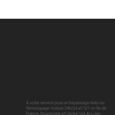
À votre service pour un Dépannage Auto ou
Remorquage Voiture 24h/24 et 7j/7 en Île de
France, Bourgogne et Centre Val de Loire.