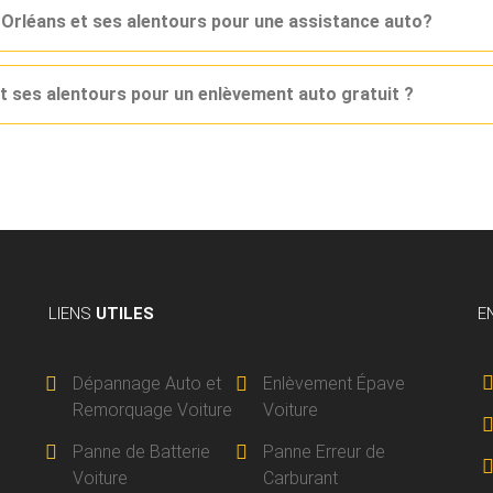
 Orléans et ses alentours pour une assistance auto?
t ses alentours pour un enlèvement auto gratuit ?
LIENS
UTILES
E
Dépannage Auto et
Enlèvement Épave
Remorquage Voiture
Voiture
Panne de Batterie
Panne Erreur de
Voiture
Carburant