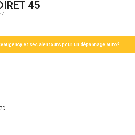
OIRET 45
/7
Beaugency et ses alentours pour un dépannage auto?
0
0
370