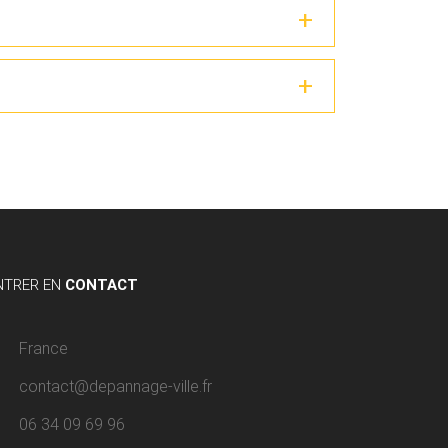
NTRER EN
CONTACT
France
contact@depannage-ville.fr
06 34 09 69 96