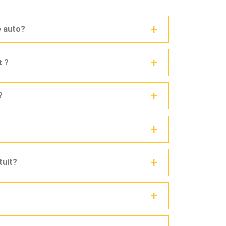
e auto?
t ?
?
tuit?