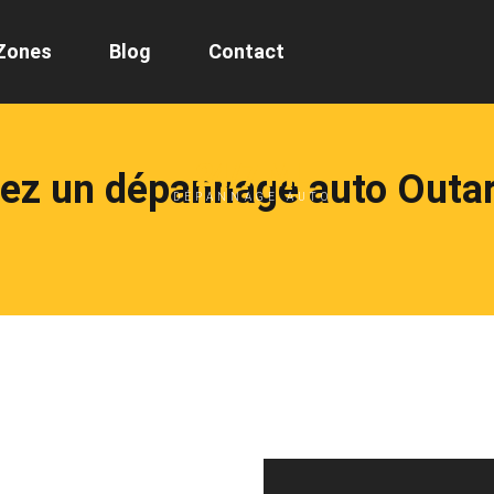
Zones
Blog
Contact
24/7 ML
ez un dépannage auto Outar
DÉPANNAGE AUTO