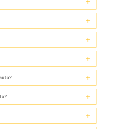
 auto?
uto?