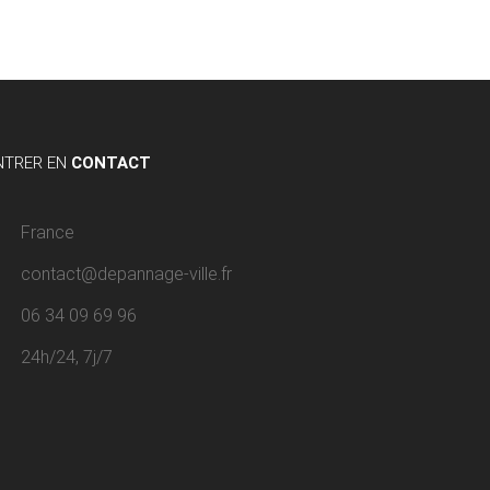
NTRER EN
CONTACT
France
contact@depannage-ville.fr
06 34 09 69 96
24h/24, 7j/7