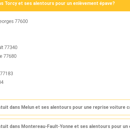
ans Torcy et ses alentours pour un enlèvement épave?
-Georges 77600
lt 77340
ie 77680
g 77183
84
atuit dans Melun et ses alentours pour une reprise voiture 
ratuit dans Montereau-Fault-Yonne et ses alentours pour u