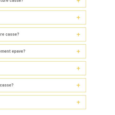
iture casse?
ure casse?
vement epave?
e casse?