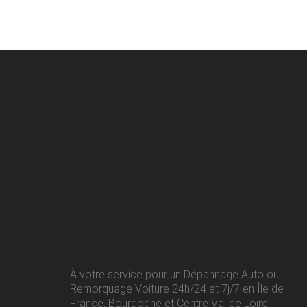
À votre service pour un Dépannage Auto ou
Remorquage Voiture 24h/24 et 7j/7 en Île de
France, Bourgogne et Centre Val de Loire.