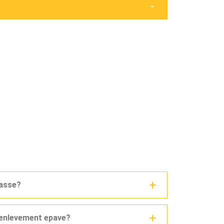
casse?
n enlevement epave?