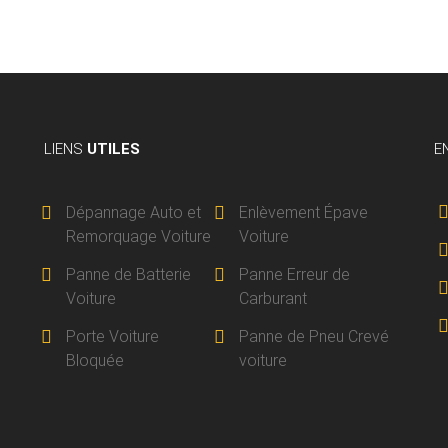
LIENS
UTILES
E
Dépannage Auto et
Enlèvement Épave
Remorquage Voiture
Voiture
Panne de Batterie
Panne Erreur de
Voiture
Carburant
Porte Voiture
Panne de Pneu Crevé
Bloquée
voiture