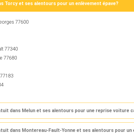
ans Torcy et ses alentours pour un enlèvement épave?
-Georges 77600
lt 77340
ie 77680
g 77183
84
atuit dans Melun et ses alentours pour une reprise voiture 
ratuit dans Montereau-Fault-Yonne et ses alentours pour u