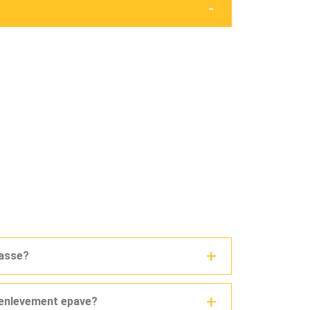
casse?
n enlevement epave?