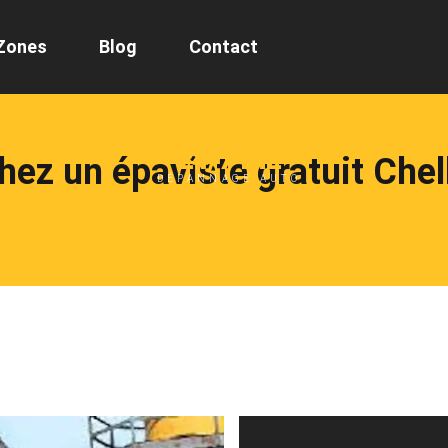
Zones
Blog
Contact
24/7 ML
ez un épaviste gratuit Che
DÉPANNAGE AUTO