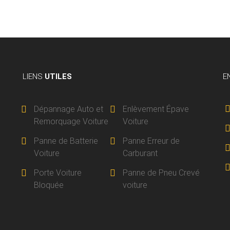
LIENS
UTILES
E
Dépannage Auto et
Enlèvement Épave
Remorquage Voiture
Voiture
Panne de Batterie
Panne Erreur de
Voiture
Carburant
Porte Voiture
Panne de Pneu Crevé
Bloquée
voiture