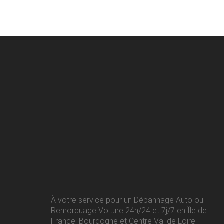
À votre service pour un Dépannage Auto ou
Remorquage Voiture 24h/24 et 7j/7 en Île de
France, Bourgogne et Centre Val de Loire.