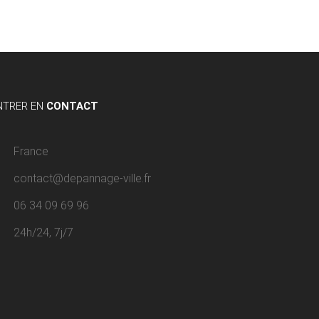
NTRER EN
CONTACT
France
contact@depannage-ville.fr
06 34 09 69 96
24h/24, 7j/7