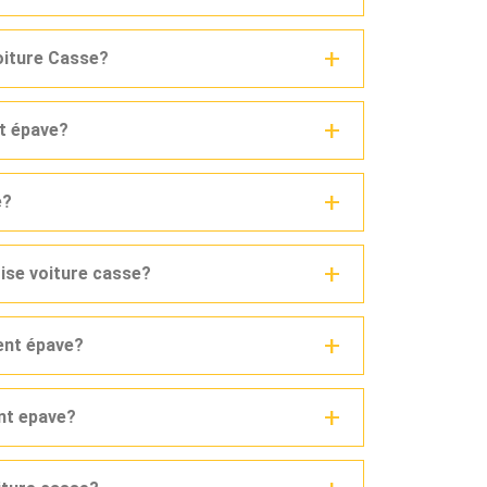
voiture Casse?
nt épave?
e?
rise voiture casse?
ent épave?
ent epave?