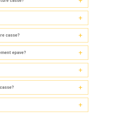
iture casse?
ure casse?
vement epave?
e casse?