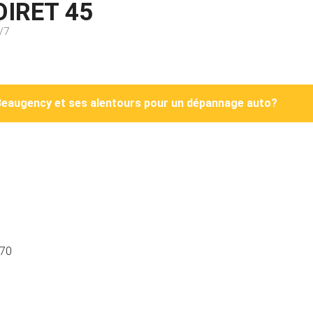
OIRET 45
/7
Beaugency et ses alentours pour un dépannage auto?
0
0
370