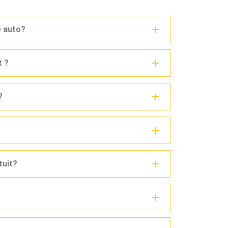
e auto?
t ?
?
tuit?