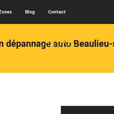
Zones
Blog
Contact
24/7 ML
n dépannage auto Beaulieu-
DÉPANNAGE AUTO