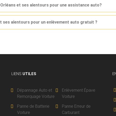
 Orléans et ses alentours pour une assistance auto?
t ses alentours pour un enlèvement auto gratuit ?
LIENS
UTILES
E
Dépannage Auto et
Enlèvement Épave
Remorquage Voiture
Voiture
Panne de Batterie
Panne Erreur de
Voiture
Carburant