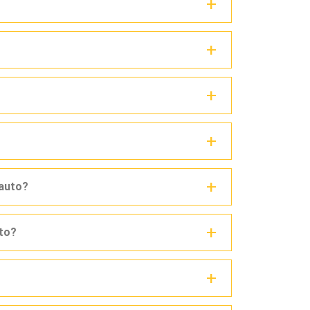
 auto?
uto?