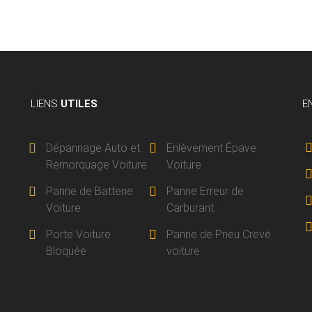
LIENS
UTILES
E
Dépannage Auto et
Enlèvement Épave
Remorquage Voiture
Voiture
Panne de Batterie
Panne Erreur de
Voiture
Carburant
Porte Voiture
Panne de Pneu Crevé
Bloquée
voiture