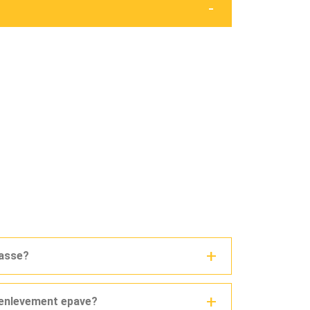
casse?
n enlevement epave?