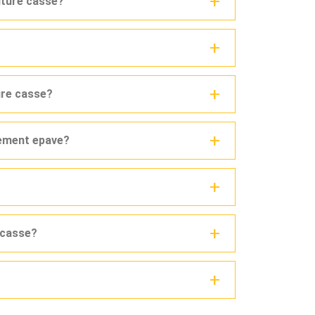
iture casse?
ure casse?
vement epave?
e casse?