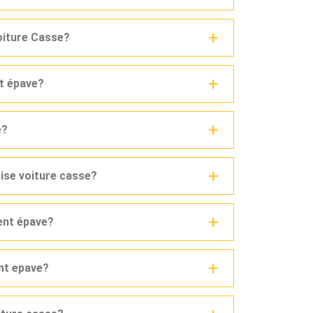
voiture Casse?
nt épave?
e?
rise voiture casse?
ent épave?
ent epave?