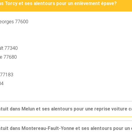
ans Torcy et ses alentours pour un enlèvement épave?
-Georges 77600
lt 77340
ie 77680
g 77183
84
atuit dans Melun et ses alentours pour une reprise voiture 
ratuit dans Montereau-Fault-Yonne et ses alentours pour u