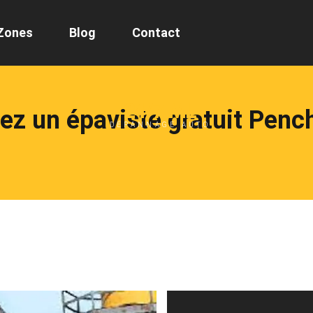
Zones
Blog
Contact
24/7 ML
ez un épaviste gratuit Penc
DÉPANNAGE AUTO