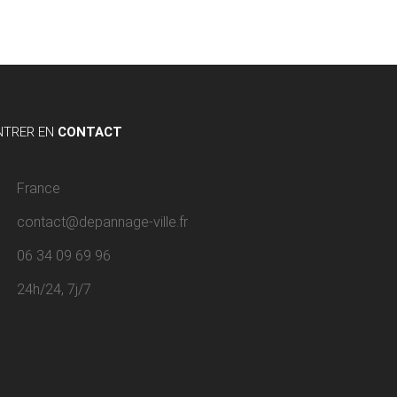
NTRER EN
CONTACT
France
contact@depannage-ville.fr
06 34 09 69 96
24h/24, 7j/7